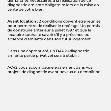
démarches nécessaires à la réalisation de ce
diagnostic amiante obligatoire lors de la mise en
vente de votre bien.
Avant location :
2 conditions doivent être réunies
pour permettre de réaliser le repérage. Un permis
de construire antérieur à juillet 1997 et
que
le
locataire souhaite savoir s’il y
a présence ou
absence d’amiante dans son futur log
e
ment.
Dans une copropriété, un DAPP (diagnostic
amiante partie
privative)
sera à éta
b
lir.
AC42 vous accompagne
également
dans vos
projet
s
de
diagnostic avant
travaux ou démolition
.