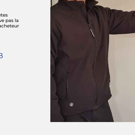
êtes
ve pas la
’acheteur
B