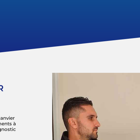
R
janvier
ments à
gnostic