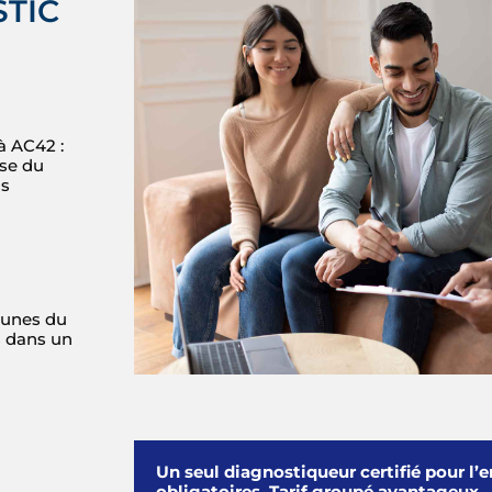
STIC
à AC42 :
ise du
cs
munes du
s dans un
Un seul diagnostiqueur certifié pour l
obligatoires. Tarif groupé avantageux.