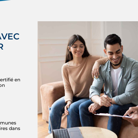
AVEC
R
rtifié en
ion
ommunes
ires dans