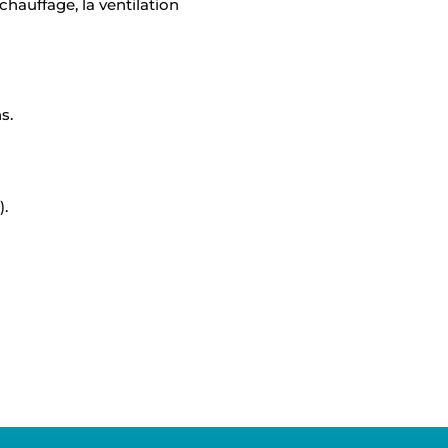
hauffage, la ventilation
s.
).