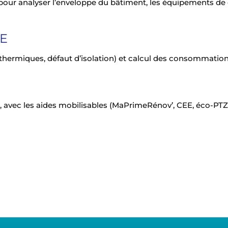
pour analyser l’enveloppe du bâtiment, les équipements de c
UE
thermiques, défaut d’isolation) et calcul des consommation
 avec les aides mobilisables (MaPrimeRénov’, CEE, éco-PTZ